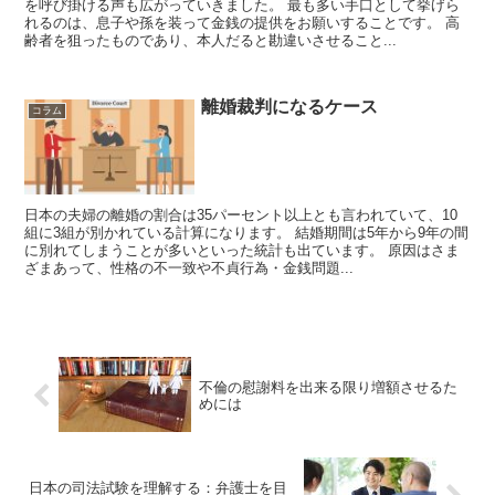
を呼び掛ける声も広がっていきました。 最も多い手口として挙げら
れるのは、息子や孫を装って金銭の提供をお願いすることです。 高
齢者を狙ったものであり、本人だると勘違いさせること...
離婚裁判になるケース
コラム
日本の夫婦の離婚の割合は35パーセント以上とも言われていて、10
組に3組が別かれている計算になります。 結婚期間は5年から9年の間
に別れてしまうことが多いといった統計も出ています。 原因はさま
ざまあって、性格の不一致や不貞行為・金銭問題...
不倫の慰謝料を出来る限り増額させるた
めには
日本の司法試験を理解する：弁護士を目